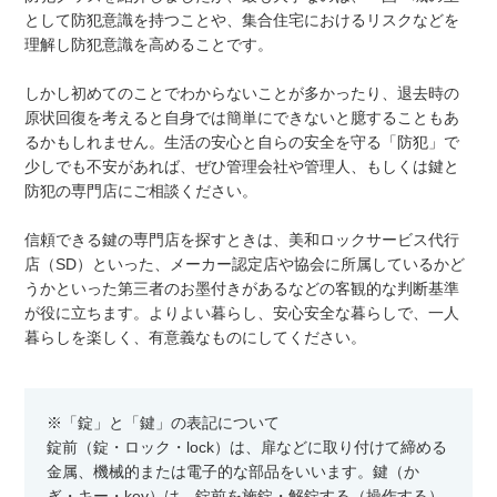
として防犯意識を持つことや、集合住宅におけるリスクなどを
理解し防犯意識を高めることです。
しかし初めてのことでわからないことが多かったり、退去時の
原状回復を考えると自身では簡単にできないと臆することもあ
るかもしれません。生活の安心と自らの安全を守る「防犯」で
少しでも不安があれば、ぜひ管理会社や管理人、もしくは鍵と
防犯の専門店にご相談ください。
信頼できる鍵の専門店を探すときは、美和ロックサービス代行
店（SD）といった、メーカー認定店や協会に所属しているかど
うかといった第三者のお墨付きがあるなどの客観的な判断基準
が役に立ちます。よりよい暮らし、安心安全な暮らしで、一人
暮らしを楽しく、有意義なものにしてください。
※「錠」と「鍵」の表記について
錠前（錠・ロック・lock）は、扉などに取り付けて締める
金属、機械的または電子的な部品をいいます。鍵（か
ぎ・キー・key）は、錠前を施錠・解錠する（操作する）